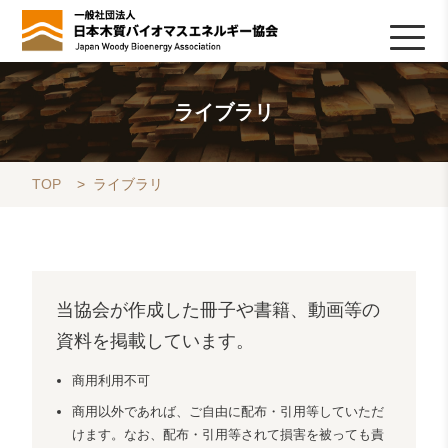
HOME
TOPICS
協会について
木質バイオマスの基礎知識
協会の活動
ライブラリ
データベース
Q&A
リンク集
お問い合わせ
会員専用
採用情報
ライブラリ
TOP
>
ライブラリ
当協会が作成した冊子や書籍、動画等の
資料を掲載しています。
商用利用不可
商用以外であれば、ご自由に配布・引用等していただ
けます。なお、配布・引用等されて損害を被っても責