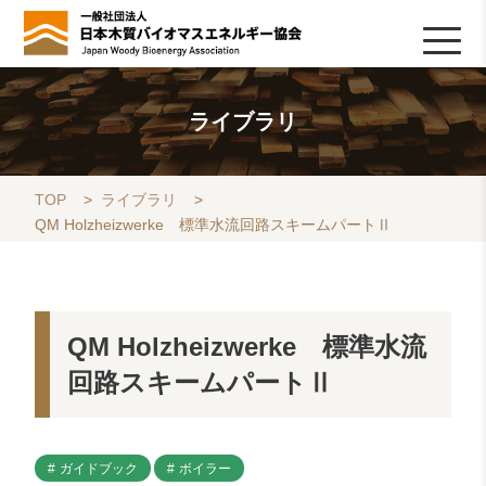
HOME
TOPICS
協会について
木質バイオマスの基礎知識
協会の活動
ライブラリ
データベース
Q&A
リンク集
お問い合わせ
会員専用
採用情報
ライブラリ
TOP
>
ライブラリ
>
QM Holzheizwerke 標準水流回路スキームパートⅡ
QM Holzheizwerke 標準水流
回路スキームパートⅡ
ガイドブック
ボイラー