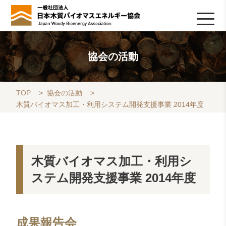
HOME
TOPICS
協会について
木質バイオマスの基礎知識
協会の活動
ライブラリ
データベース
Q&A
リンク集
お問い合わせ
会員専用
採用情報
協会の活動
TOP
>
協会の活動
>
木質バイオマス加工・利用システム開発支援事業 2014年度
木質バイオマス加工・利用シ
ステム開発支援事業 2014年度
成果報告会