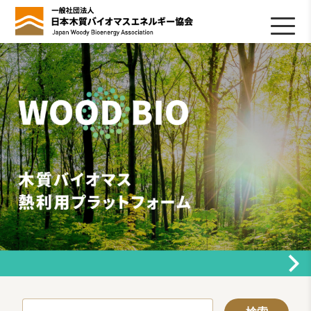
HOME
TOPICS
協会について
木質バイオマスの基礎知識
協会の活動
ライブラリ
データベース
Q&A
リンク集
お問い合わせ
会員専用
採用情報
検