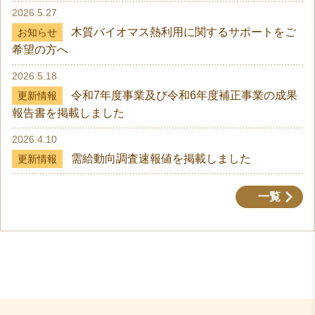
2026.5.27
木質バイオマス熱利用に関するサポートをご
お知らせ
希望の方へ
2026.5.18
令和7年度事業及び令和6年度補正事業の成果
更新情報
報告書を掲載しました
2026.4.10
需給動向調査速報値を掲載しました
更新情報
一覧
2026.5.27
2026.8.3
木質バイオマス熱利用に関するサポートをご希望の方へ
令和8年度 第1回会員向け勉強会を開催し
更新情報
NEW
ます
2025.8.6
2026.6.1
WOOD BIO（熱利用向けサイト） のSNS開設