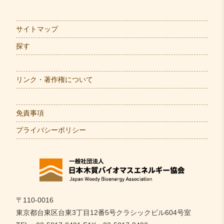
講演会のご案内（一般向け）
イベント情報
2025.7.8
2026.2.17
新規法人会員入会のお知らせ
サイトマップ
国際バイオマス展が開催されます
イベント情報
2025.5.13
探す
2026.1.22
法人会員一覧について
令和7年度 第3回会員向け勉強会を開催します
イベント情報
2025.5.8
リンク・著作権について
2026.1.9
木質バイオマス熱利用に関するサポートをご希望の方へ
WOOD BIO 交流プラットフォーム 令和7年度
イベント情報
2025.3.24
免責事項
WEB勉強会を開催します
協会HPサーバーメンテナンスについて
プライバシーポリシー
2025.11.28
2024.9.17
「カーボンニュートラルフェアinかごしま」へ
イベント情報
木質バイオマス熱利用に関するサポートをご希望の方へ
出展します。
2024.4.10
2025.10.14
会員ページに国内木質バイオマスのライフサイクルGHGの計
令和7年度 第2回会員向け勉強会を開催します
イベント情報
〒110-0016
算シートを掲載しました
東京都台東区台東3丁目12番5号クラシックビル604号室
2025.9.25
2024.2.5