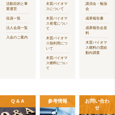
活動目的と事
木質バイオマ
講演会・勉強
業運営
スについて
会
役員一覧
木質バイオマ
成果報告書
ス発電につい
法人会員一覧
成果報告会資
て
料
入会のご案内
木質バイオマ
木質バイオマ
ス熱利用につ
ス燃料の需給
いて
動向調査
木質バイオマ
ス燃料につい
て
Q & A
参考情報
お問い合わ
せ