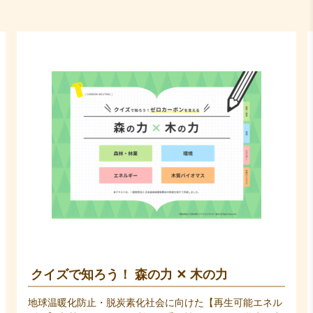
木の力
木質バイオマス熱利用（温水）計
ュアル
た【再生可能エネル