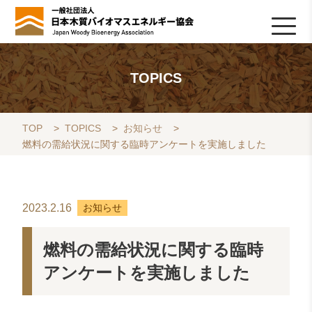
HOME
TOPICS
協会について
木質バイオマスの基礎知識
協会の活動
ライブラリ
データベース
Q&A
リンク集
お問い合わせ
会員専用
採用情報
TOPICS
TOP
>
TOPICS
>
お知らせ
>
燃料の需給状況に関する臨時アンケートを実施しました
2023.2.16
お知らせ
燃料の需給状況に関する臨時
アンケートを実施しました