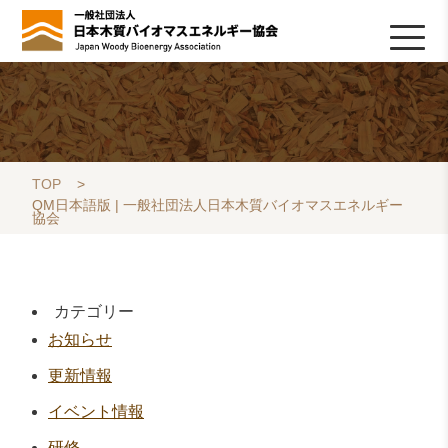
HOME
TOPICS
協会について
木質バイオマスの基礎知識
協会の活動
ライブラリ
データベース
Q&A
リンク集
お問い合わせ
会員専用
採用情報
TOP
>
QM日本語版 | 一般社団法人日本木質バイオマスエネルギー
協会
カテゴリー
お知らせ
更新情報
イベント情報
研修