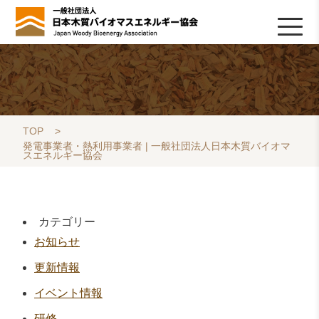
HOME
TOPICS
協会について
木質バイオマスの基礎知識
協会の活動
ライブラリ
データベース
Q&A
リンク集
お問い合わせ
会員専用
採用情報
TOP
>
発電事業者・熱利用事業者 | 一般社団法人日本木質バイオマ
スエネルギー協会
カテゴリー
お知らせ
更新情報
イベント情報
研修