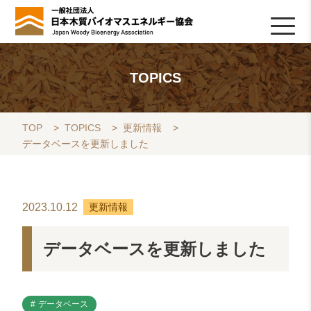
HOME
TOPICS
協会について
木質バイオマスの基礎知識
協会の活動
ライブラリ
データベース
Q&A
リンク集
お問い合わせ
会員専用
採用情報
TOPICS
TOP
>
TOPICS
>
更新情報
>
データベースを更新しました
2023.10.12
更新情報
データベースを更新しました
データベース