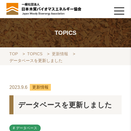
HOME
TOPICS
協会について
木質バイオマスの基礎知識
協会の活動
ライブラリ
データベース
Q&A
リンク集
お問い合わせ
会員専用
採用情報
TOPICS
TOP
>
TOPICS
>
更新情報
>
データベースを更新しました
2023.9.6
更新情報
データベースを更新しました
データベース