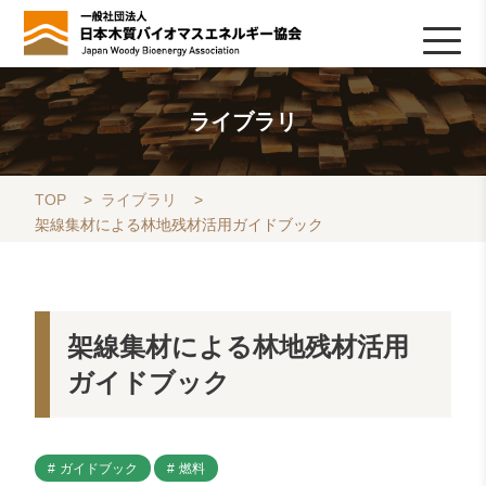
HOME
TOPICS
協会について
木質バイオマスの基礎知識
協会の活動
ライブラリ
データベース
Q&A
リンク集
お問い合わせ
会員専用
採用情報
ライブラリ
TOP
>
ライブラリ
>
架線集材による林地残材活用ガイドブック
架線集材による林地残材活用
ガイドブック
ガイドブック
燃料