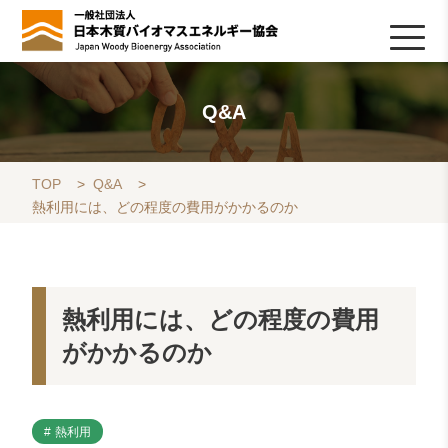
HOME
TOPICS
協会について
木質バイオマスの基礎知識
協会の活動
ライブラリ
データベース
Q&A
リンク集
お問い合わせ
会員専用
採用情報
Q&A
TOP
>
Q&A
>
熱利用には、どの程度の費用がかかるのか
熱利用には、どの程度の費用
がかかるのか
熱利用