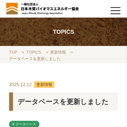
HOME
TOPICS
協会について
木質バイオマスの基礎知識
協会の活動
ライブラリ
データベース
Q&A
リンク集
お問い合わせ
会員専用
採用情報
TOPICS
TOP
>
TOPICS
>
更新情報
>
データベースを更新しました
2025.12.12
更新情報
データベースを更新しました
データベース