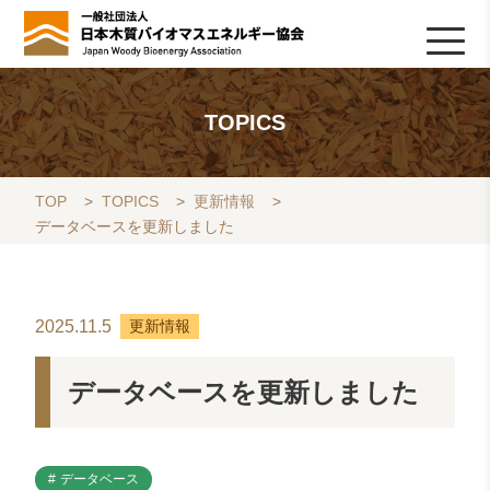
HOME
TOPICS
協会について
木質バイオマスの基礎知識
協会の活動
ライブラリ
データベース
Q&A
リンク集
お問い合わせ
会員専用
採用情報
TOPICS
TOP
>
TOPICS
>
更新情報
>
データベースを更新しました
2025.11.5
更新情報
データベースを更新しました
データベース