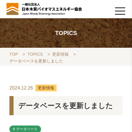
HOME
TOPICS
協会について
木質バイオマスの基礎知識
協会の活動
ライブラリ
データベース
Q&A
リンク集
お問い合わせ
会員専用
採用情報
TOPICS
TOP
>
TOPICS
>
更新情報
>
データベースを更新しました
2024.12.26
更新情報
データベースを更新しました
データベース