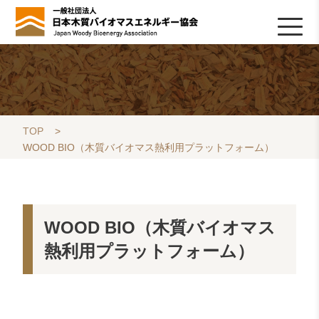
HOME
TOPICS
協会について
木質バイオマスの基礎知識
協会の活動
ライブラリ
データベース
Q&A
リンク集
お問い合わせ
会員専用
採用情報
TOP
>
WOOD BIO（木質バイオマス熱利用プラットフォーム）
WOOD BIO（木質バイオマス
熱利用プラットフォーム）