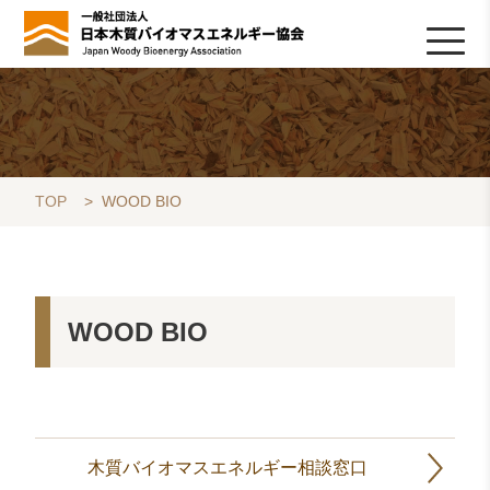
HOME
TOPICS
協会について
木質バイオマスの基礎知識
協会の活動
ライブラリ
データベース
Q&A
リンク集
お問い合わせ
会員専用
採用情報
TOP
>
WOOD BIO
WOOD BIO
木質バイオマスエネルギー相談窓口