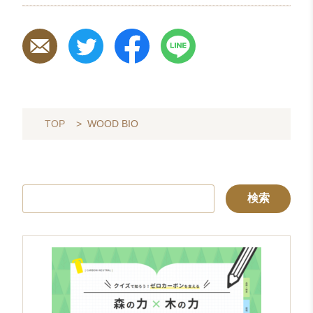
TOP
>
WOOD BIO
検
索: