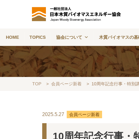
HOME
TOPICS
協会について
木質バイオマスの基
TOP
>
会員ページ新着
>
10周年記念行事・特別
2025.5.27
会員ページ新着
10周年記念行事・