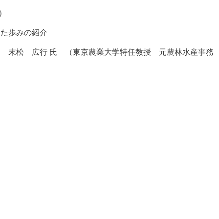
）
けた歩みの紹介
」 末松 広行 氏 （東京農業大学特任教授 元農林水産事務
）