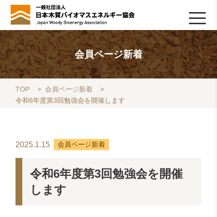
HOME
TOPICS
協会について
木質バイオマスの基礎知識
協会の活動
ライブラリ
データベース
Q&A
リンク集
お問い合わせ
会員専用
採用情報
会員ページ新着
TOP
>
会員ページ新着
>
令和6年度第3回勉強会を開催します
2025.1.15
会員ページ新着
令和6年度第3回勉強会を開催
します