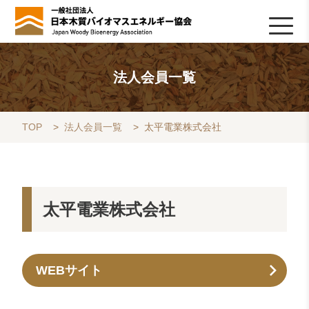
HOME
TOPICS
協会について
木質バイオマスの基礎知識
協会の活動
ライブラリ
データベース
Q&A
リンク集
お問い合わせ
会員専用
採用情報
法人会員一覧
TOP
>
法人会員一覧
>
太平電業株式会社
太平電業株式会社
WEBサイト