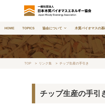
HOME
TOPICS
協会について
木質バイオマスの基
TOP
>
リンク集
>
チップ生産の手引き
チップ生産の手引